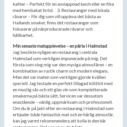
kaféer – Perfekt för en avslappnad lunch eller en fika
med hembakat bröd. 3. Restauranger med lokala
råvaror – För dig som vill uppleva det bästa av
Hallands smaker, finns det restauranger som
fokuserar på närproducerade råvaror och
hållbarhet.
Min senaste matupplevelse – en pärla i Halmstad
Jag besökte nyligen en restaurang i centrala
Halmstad som verkligen imponerade på mig. Det
första som slog mig var den mysiga atmosfären – en
kombination av rustik charm och modern elegans.
Men det var maten som verkligen gjorde kvällen
speciell. Jag testade en perfekt tillagad köttbit med
en mustig sås och ett glas vin som kompletterade
smakerna på bästa sätt. Servicen var dessutom
enastående – vänlig, uppmärksam och professionell.
Om du är på jakt efter en restaurang i Halmstad som
erbjuder både fantastisk mat och en härlig atmosfär,
kan jag varmt rekommendera att kolla in den här
restaurangen. Det var en av de bästa