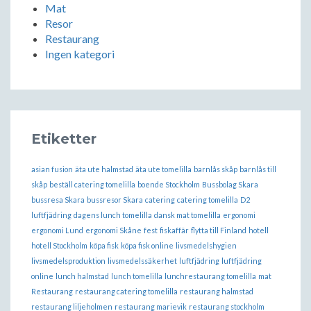
Mat
Resor
Restaurang
Ingen kategori
Etiketter
asian fusion
äta ute halmstad
äta ute tomelilla
barnlås skåp
barnlås till
skåp
beställ catering tomelilla
boende Stockholm
Bussbolag Skara
bussresa Skara
bussresor Skara
catering
catering tomelilla
D2
luftfjädring
dagens lunch tomelilla
dansk mat tomelilla
ergonomi
ergonomi Lund
ergonomi Skåne
fest
fiskaffär
flytta till Finland
hotell
hotell Stockholm
köpa fisk
köpa fisk online
livsmedelshygien
livsmedelsproduktion
livsmedelssäkerhet
luftfjädring
luftfjädring
online
lunch halmstad
lunch tomelilla
lunchrestaurang tomelilla
mat
Restaurang
restaurang catering tomelilla
restaurang halmstad
restaurang liljeholmen
restaurang marievik
restaurang stockholm