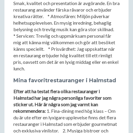
Smak, kvalitet och presentation är avgörande. En bra
restaurang använder färska råvaror och erbjuder
kreativa rätter. * Atmosfären: Miljön påverkar
helhetsupplevelsen. En mysig inredning, behaglig
belysning och trevlig musik kan göra stor skillnad.
* Servicen: Trevlig och uppmärksam personal får
mig att känna mig välkommen och gör att besöket
känns speciellt. * Prisvärdhet: Jag uppskattar när
en restaurang erbjuder hög kvalitet till ett rimligt
pris, oavsett om det är en lyxig middag eller en enkel
lunch.
Mina favoritrestauranger i Halmstad
Efter att ha testat flera olika restauranger i
Halmstad har jag några personliga favoriter som
sticker ut. Här är några som jag varmt kan
rekommendera:
1. Fina-dining med hög klass – Om
du är ute efter en lyxigare upplevelse finns det flera
restauranger i Halmstad som erbjuder gourmetmat
och exklusiva vinlistor. 2. Mysiga bistroer och