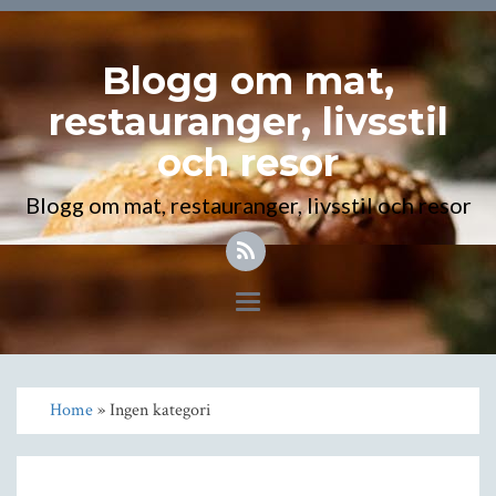
Blogg om mat,
restauranger, livsstil
och resor
Blogg om mat, restauranger, livsstil och resor
Toggle
navigation
Home
» Ingen kategori