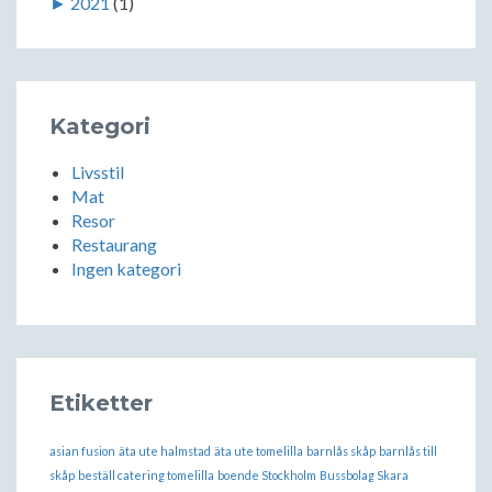
►
2021
(1)
Kategori
Livsstil
Mat
Resor
Restaurang
Ingen kategori
Etiketter
asian fusion
äta ute halmstad
äta ute tomelilla
barnlås skåp
barnlås till
skåp
beställ catering tomelilla
boende Stockholm
Bussbolag Skara