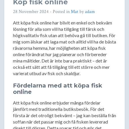
Köp fisk online
28 November 2024
- Posted in
Mat
by
adam
Att köpa fisk online har blivit en enkel och bekväm
lösning för alla som vill ha tillgång till färsk och
högkvalitativ fisk utan att behöva gå till butiken. För
mig som älskar att laga mat och alltid vill ha de bästa
råvarorna hemma, har möjligheten att köpa fisk
online förändrat hur jag planerar och förbereder
mina måltider. Det är inte bara praktiskt – det är
också ett sätt att få tillgång till ett större och mer
varierat utbud av fisk och skaldjur.
Fördelarna med att köpa fisk
online
Att köpa fisk online erbjuder många fördelar
jämfört med traditionella butiksbesök. För det
första är det otroligt bekvämt – jag kan beställa från
soffan när det passar mig och få fisken levererad
direkt till dörren. Detta sparar tid och gör det