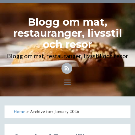
Blogg om mat,
restauranger, livsstil
och resor
Blogg om mat, restauranger, livsstil och resor
Toggle
navigation
Home
» Archive for: January 2026