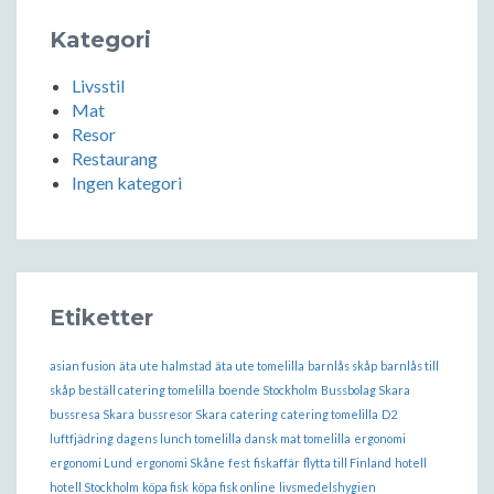
Kategori
Livsstil
Mat
Resor
Restaurang
Ingen kategori
Etiketter
asian fusion
äta ute halmstad
äta ute tomelilla
barnlås skåp
barnlås till
skåp
beställ catering tomelilla
boende Stockholm
Bussbolag Skara
bussresa Skara
bussresor Skara
catering
catering tomelilla
D2
luftfjädring
dagens lunch tomelilla
dansk mat tomelilla
ergonomi
ergonomi Lund
ergonomi Skåne
fest
fiskaffär
flytta till Finland
hotell
hotell Stockholm
köpa fisk
köpa fisk online
livsmedelshygien