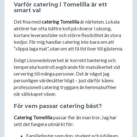
Varför catering i Tomelilla är ett
smart val
Det fina med
catering Tomelilla
är närheten. Lokala
aktörer har ofta bättre koll på råvaror i säsong,
kortare leveranstider och större flexibilitet än stora
kedjor. För mig handlar catering inte bara om att
“slippa laga mat”, utan om att få tid över till gästerna.
Enligt Livsmedelsverket är korrekt hantering och
temperaturkontroll avgörande för matsäkerhet vid
servering till många personer. Det är något jag
personligen värdesätter högt – just därför känns
professionell catering tryggare än hemmabufféer
när sällskapet växer.
För vem passar catering bäst?
Catering Tomelilla
passar fler än man tror. Jag har
sett det fungera utmärkt för:
Familjefester som dop, student och jubileum