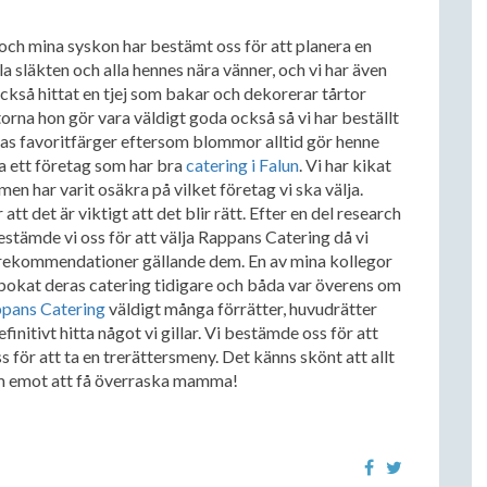
ch mina syskon har bestämt oss för att planera en
la släkten och alla hennes nära vänner, och vi har även
 också hittat en tjej som bakar och dekorerar tårtor
rtorna hon gör vara väldigt goda också så vi har beställt
s favoritfärger eftersom blommor alltid gör henne
ta ett företag som har bra
catering i Falun
. Vi har kikat
en har varit osäkra på vilket företag vi ska välja.
att det är viktigt att det blir rätt. Efter en del research
estämde vi oss för att välja Rappans Catering då vi
 rekommendationer gällande dem. En av mina kollegor
bokat deras catering tidigare och båda var överens om
pans Catering
väldigt många förrätter, huvudrätter
initivt hitta något vi gillar. Vi bestämde oss för att
 för att ta en trerättersmeny. Det känns skönt att allt
fram emot att få överraska mamma!