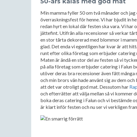
50-års kalas med god mat
Min mamma fyller 50 om två månader och jag o
överraskningsfest för henne. Vi har bjudit in he
redan hyrt en lokal där festen ska vara. Vi har
jättefint. Utifrån alla recensioner så verkar tå
en stor tårta dekorerad med blommor i mamma
glad. Det enda vi egentligen har kvar är att hit
runt efter olika företag som erbjuder catering m
Maten är ändå en stor del av festen så vi tycker 
på alla företag som erbjuder catering i Falun b
utöver deras bra recensioner även fått många
och min brors vän hade använt sig av dem och 
att det var otroligt god mat. Dessutom har
Rap
och efterrätter att välja mellan så vi kommer def
boka deras catering i Falun och vi bestämde oss
är klart inför festen och nu ser vi verkligen 