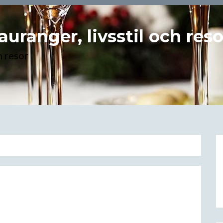
uranger, livsstil och reso
h resor