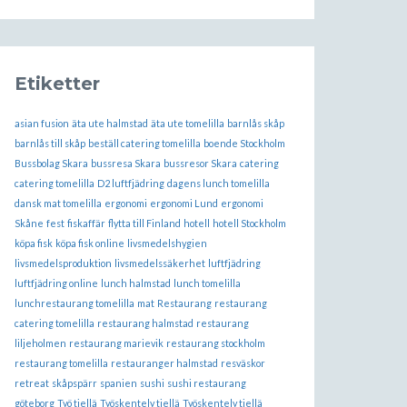
Etiketter
asian fusion
äta ute halmstad
äta ute tomelilla
barnlås skåp
barnlås till skåp
beställ catering tomelilla
boende Stockholm
Bussbolag Skara
bussresa Skara
bussresor Skara
catering
catering tomelilla
D2 luftfjädring
dagens lunch tomelilla
dansk mat tomelilla
ergonomi
ergonomi Lund
ergonomi
Skåne
fest
fiskaffär
flytta till Finland
hotell
hotell Stockholm
köpa fisk
köpa fisk online
livsmedelshygien
livsmedelsproduktion
livsmedelssäkerhet
luftfjädring
luftfjädring online
lunch halmstad
lunch tomelilla
lunchrestaurang tomelilla
mat
Restaurang
restaurang
catering tomelilla
restaurang halmstad
restaurang
liljeholmen
restaurang marievik
restaurang stockholm
restaurang tomelilla
restauranger halmstad
resväskor
retreat
skåpspärr
spanien
sushi
sushi restaurang
göteborg
Työ tiellä
Työskentely tiellä
Työskentely tiellä