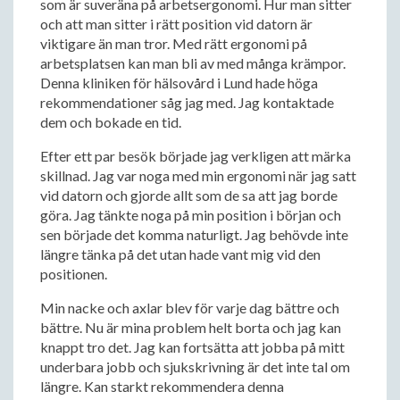
som är suveräna på arbetsergonomi. Hur man sitter
och att man sitter i rätt position vid datorn är
viktigare än man tror. Med rätt ergonomi på
arbetsplatsen kan man bli av med många krämpor.
Denna kliniken för hälsovård i Lund hade höga
rekommendationer såg jag med. Jag kontaktade
dem och bokade en tid.
Efter ett par besök började jag verkligen att märka
skillnad. Jag var noga med min ergonomi när jag satt
vid datorn och gjorde allt som de sa att jag borde
göra. Jag tänkte noga på min position i början och
sen började det komma naturligt. Jag behövde inte
längre tänka på det utan hade vant mig vid den
positionen.
Min nacke och axlar blev för varje dag bättre och
bättre. Nu är mina problem helt borta och jag kan
knappt tro det. Jag kan fortsätta att jobba på mitt
underbara jobb och sjukskrivning är det inte tal om
längre. Kan starkt rekommendera denna