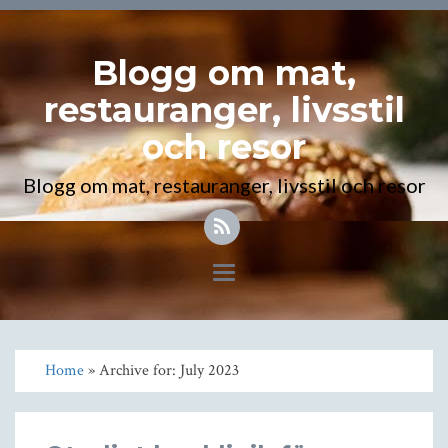
Blogg om mat,
restauranger, livsstil
och resor
Blogg om mat, restauranger, livsstil och resor
Toggle
navigation
Home
» Archive for: July 2023