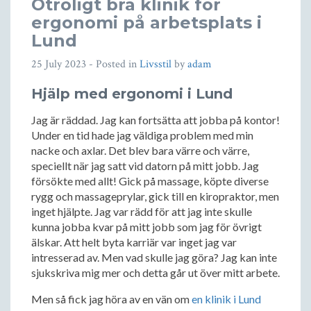
Otroligt bra klinik för
ergonomi på arbetsplats i
Lund
25 July 2023
- Posted in
Livsstil
by
adam
Hjälp med ergonomi i Lund
Jag är räddad. Jag kan fortsätta att jobba på kontor!
Under en tid hade jag väldiga problem med min
nacke och axlar. Det blev bara värre och värre,
speciellt när jag satt vid datorn på mitt jobb. Jag
försökte med allt! Gick på massage, köpte diverse
rygg och massageprylar, gick till en kiropraktor, men
inget hjälpte. Jag var rädd för att jag inte skulle
kunna jobba kvar på mitt jobb som jag för övrigt
älskar. Att helt byta karriär var inget jag var
intresserad av. Men vad skulle jag göra? Jag kan inte
sjukskriva mig mer och detta går ut över mitt arbete.
Men så fick jag höra av en vän om
en klinik i Lund