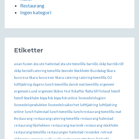
Restaurang
Ingen kategori
Etiketter
asian fusion
äta ute halmstad
äta ute tomelilla
barnlås skåp
barnlås till
skåp
beställ catering tomelilla
boende Stockholm
Bussbolag Skara
bussresa Skara
bussresor Skara
catering
catering tomelilla
D2
luftfjädring
dagens lunch tomelilla
dansk mat tomelilla
ergonomi
ergonomi Lund
ergonomi Skåne
fest
fiskaffär
flytta till Finland
hotell
hotell Stockholm
köpa fisk
köpa fisk online
livsmedelshygien
livsmedelsproduktion
livsmedelssäkerhet
luftfjädring
luftfjädring
online
lunch halmstad
lunch tomelilla
lunchrestaurang tomelilla
mat
Restaurang
restaurang catering tomelilla
restaurang halmstad
restaurang liljeholmen
restaurang marievik
restaurang stockholm
restaurang tomelilla
restauranger halmstad
resväskor
retreat
skåpspärr
spanien
sushi
sushi restaurang göteborg
Työ tiellä